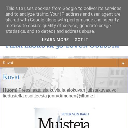
This site uses cookies from Google to deliver its services
and to analyze traffic. Your IP address and user-agent are
shared with Google along with performance and security
metrics to ensure quality of service, generate usage
statistics, and to detect and address abuse.
LEARN MORE
GOT IT
▼
Kuvat
Huom!
Pressilaatuisia kuvia ja elokuvan julistekuvaa voi
tiedustella osoitteesta jenny.timonen@illume.fi